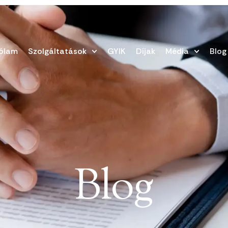
ólam
Szolgáltatások
GYIK
Díjak
Média
Blog
Blog