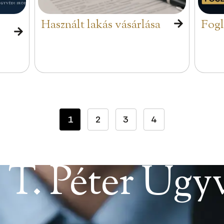
Használt lakás vásárlása
Fogl
1
2
3
4
 T. Péter Ügy