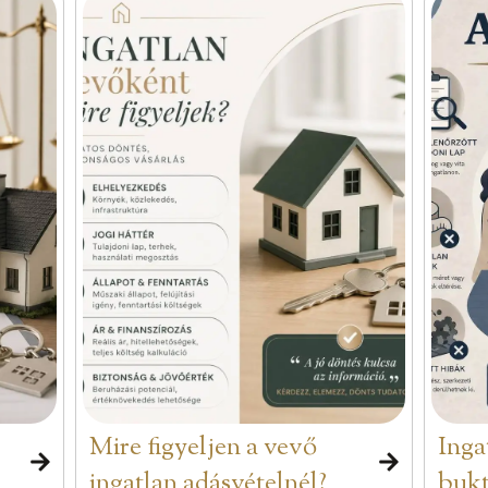
Mire figyeljen a vevő
Inga
ingatlan adásvételnél?
bukt