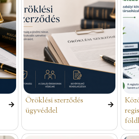
Öröklési szerződés
Közö
ügyvéddel
regi
föld