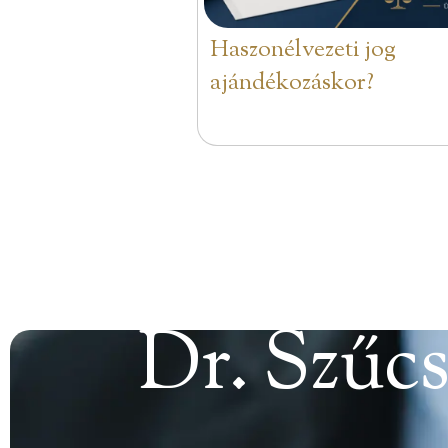
Haszonélvezeti jog
ajándékozáskor?
Dr. Szűcs