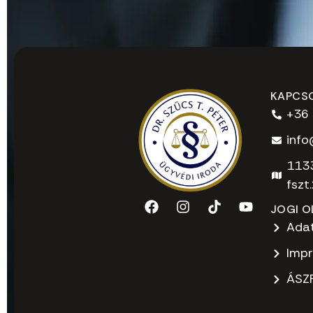
KAPCS
+36
info
1133
fszt
JOGI O
Adat
Imp
ÁSZ