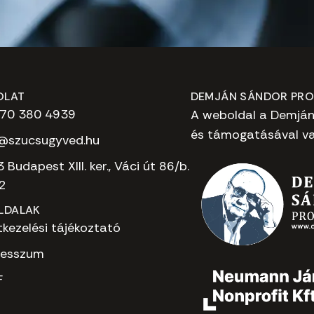
OLAT
DEMJÁN SÁNDOR PR
 70 380 4939
A weboldal a Demjá
és támogatásával va
@szucsugyved.hu
 Budapest XIII. ker., Váci út 86/b.
.2
LDALAK
kezelési tájékoztató
resszum
F