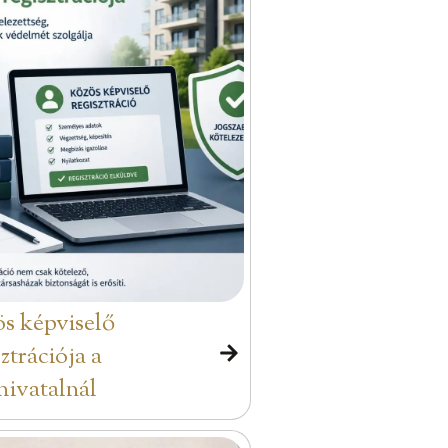
s képviselő
sztrációja a
hivatalnál