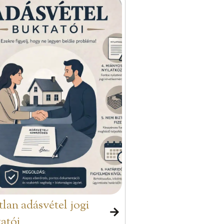
tlan adásvétel jogi
atói