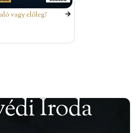
aló vagy előleg?
védi Iroda