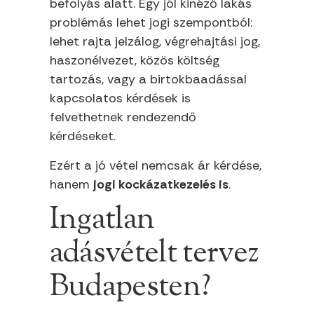
befolyás alatt. Egy jól kinéző lakás
problémás lehet jogi szempontból:
lehet rajta jelzálog, végrehajtási jog,
haszonélvezet, közös költség
tartozás, vagy a birtokbaadással
kapcsolatos kérdések is
felvethetnek rendezendő
kérdéseket.
Ezért a jó vétel nemcsak ár kérdése,
hanem
jogi kockázatkezelés is
.
Ingatlan
adásvételt tervez
Budapesten?