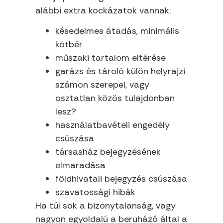
alábbi extra kockázatok vannak:
késedelmes átadás, minimális
kötbér
műszaki tartalom eltérése
garázs és tároló külön helyrajzi
számon szerepel, vagy
osztatlan közös tulajdonban
lesz?
használatbavételi engedély
csúszása
társasház bejegyzésének
elmaradása
földhivatali bejegyzés csúszása
szavatossági hibák
Ha túl sok a bizonytalanság, vagy
nagyon egyoldalú a beruházó által a