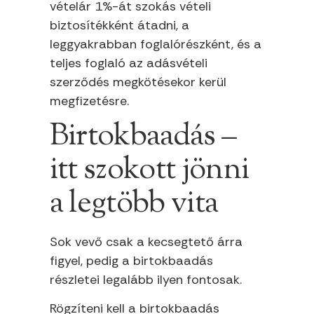
vételár 1%-át szokás vételi
biztosítékként átadni, a
leggyakrabban foglalórészként, és a
teljes foglaló az adásvételi
szerződés megkötésekor kerül
megfizetésre.
Birtokbaadás –
itt szokott jönni
a legtöbb vita
Sok vevő csak a kecsegtető árra
figyel, pedig a birtokbaadás
részletei legalább ilyen fontosak.
Rögzíteni kell a birtokbaadás