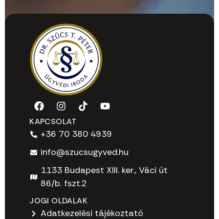
KAPCSOLAT
+36 70 380 4939
info@szucsugyved.hu
1133 Budapest XIII. ker., Váci út
86/b. fszt.2
JOGI OLDALAK
Adatkezelési tájékoztató