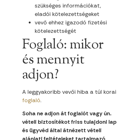
szükséges információkat,
eladói kötelezettségeket
vevő ehhez igazodó fizetési
kötelezettségét
Foglaló: mikor
és mennyit
adjon?
A leggyakoribb vevői hiba a túl korai
foglaló
.
Soha ne adjon át foglalót vagy ún.
vételi biztosítékot friss tulajdoni lap
és ügyvéd által átnézett vételi
ajánlati feltételeket tartalmazó