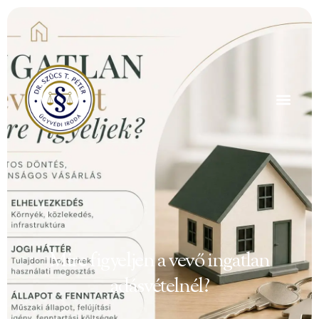
Mire figyeljen a vevő ingatlan
adásvételnél?