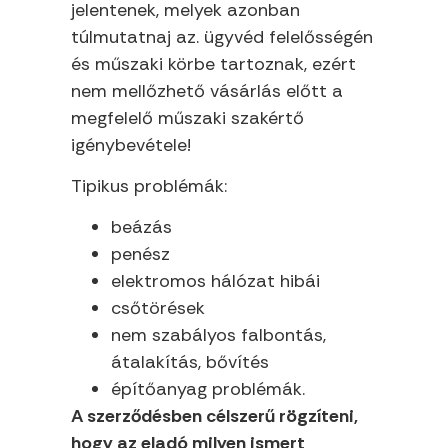
jelentenek, melyek azonban
túlmutatnaj az. ügyvéd felelősségén
és műszaki körbe tartoznak, ezért
nem mellőzhető vásárlás előtt a
megfelelő műszaki szakértő
igénybevétele!
Tipikus problémák:
beázás
penész
elektromos hálózat hibái
csőtörések
nem szabályos falbontás,
átalakítás, bővítés
építőanyag problémák.
A szerződésben célszerű rögzíteni,
hogy az eladó milyen ismert