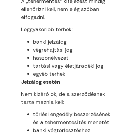
A „tehermentes” kifejezést mindig
ellenőrizni kell, nem elég szóban
elfogadni.
Leggyakoribb terhek:
banki jelzálog
végrehajtási jog
haszonélvezet
tartási vagy életjáradéki jog
egyéb terhek
Jelzálog esetén
Nem kizáró ok, de a szerződésnek
tartalmaznia kell:
törlési engedély beszerzésének
és a tehermentesítés menetét
banki végtörlesztéshez