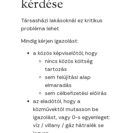
kérdése
Társasházi lakásoknál ez kritikus
probléma lehet
Mindig kérjen igazolást:
a közös képviselőtől, hogy
nincs közös költség
tartozás
sem felújítási alap
elmaradás
sem célbefizetési előírás
az eladótól, hogy a
közművektől mutasson be
igazolást, vagy 0-s egyenleget:
víz / villany / gáz hátralék se