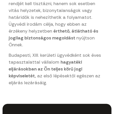
rendjét kell tisztázni, hanem sok esetben
vitás helyzetek, bizonytalanságok vagy
határidők is nehezíthetik a folyamatot.
Ügyvédi irodám célja, hogy ebben az
érzékeny helyzetben
érthető, átlátható és
jogilag biztonságos megoldást
nyújtson
Önnek.
Budapesti, XIII. kerületi ügyvédként sok éves
tapasztalattal vállalom
hagyatéki
eljárásokban az Ön teljes körű jogi
képviseletét,
az első lépésektől egészen az
eljárás lezárásáig.