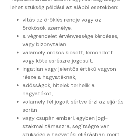
lehet szükség például az alábbi esetekben:
vitás az öröklés rendje vagy az
örökösök személye,
a végrendelet érvényessége kérdéses,
vagy bizonytalan
valamely örökös kiesett, lemondott
vagy kötelesrészre jogosult,
ingatlan vagy jelentős értékű vagyon
része a hagyatéknak,
adósságok, hitelek terhelik a
hagyatékot,
valamely fél jogait sértve érzi az eljárás
során
vagy csupán emberi, egyben jogi-
szakmai támaszra, segítségre van
szüksége a hagyatéki eljárásban, mert