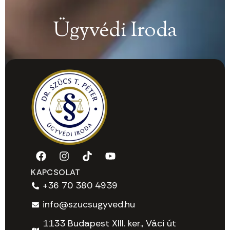
Ügyvédi Iroda
KAPCSOLAT
+36 70 380 4939
info@szucsugyved.hu
1133 Budapest XIII. ker., Váci út