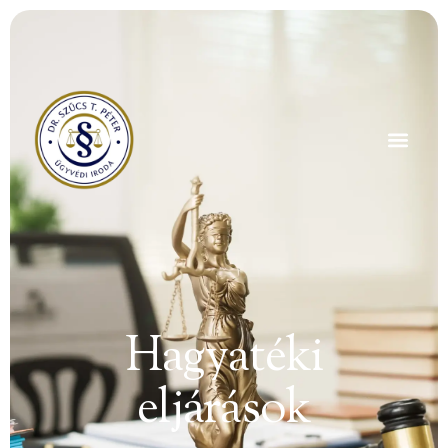
Hagyatéki
eljárások