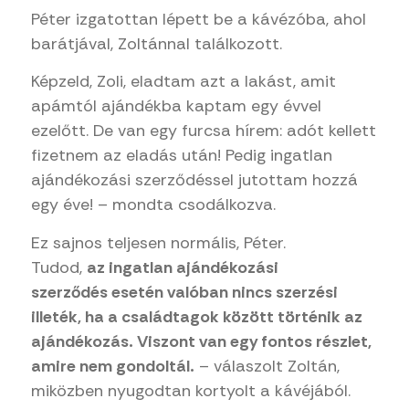
Péter izgatottan lépett be a kávézóba, ahol
barátjával, Zoltánnal találkozott.
Képzeld, Zoli, eladtam azt a lakást, amit
apámtól ajándékba kaptam egy évvel
ezelőtt. De van egy furcsa hírem: adót kellett
fizetnem az eladás után! Pedig ingatlan
ajándékozási szerződéssel jutottam hozzá
egy éve! – mondta csodálkozva.
Ez sajnos teljesen normális, Péter.
Tudod,
az
ingatlan ajándékozási
szerződés
esetén valóban nincs szerzési
illeték, ha a családtagok között történik az
ajándékozás. Viszont van egy fontos részlet,
amire nem gondoltál.
– válaszolt Zoltán,
miközben nyugodtan kortyolt a kávéjából.