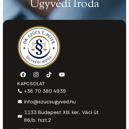
Ügyvédi Iroda
KAPCSOLAT
+36 70 380 4939
info@szucsugyved.hu
1133 Budapest XIII. ker., Váci út
86/b. fszt.2