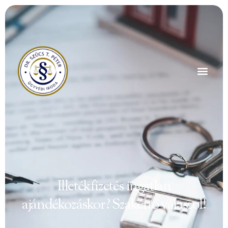
Illetékfizetés ingatlan
ajándékozáskor? Szakértő válaszol!